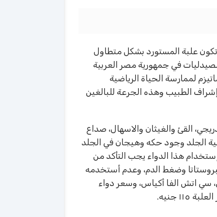
 تكون علبة المستورد بشكل متطاول
الصيدليات في جمهورية مصر العربية
يزم لممارسة الحياة الرياضية
 جينوفيل من ٣ إلي ٤ أقراص يوميا وتكون تحت إشراف الطبيب وهذه الجرعة للبالغين
دريجي، القئ والغيثان والاسهال، صداع
ية الجلد وجود حكه وهيجان في الجلد
إستخدام هذا الدواء يجب التأكد من
بروستاتا وضغط الدم، وعدم أستخدمه
، سي اتش الفا أكياس، وسعر دواء