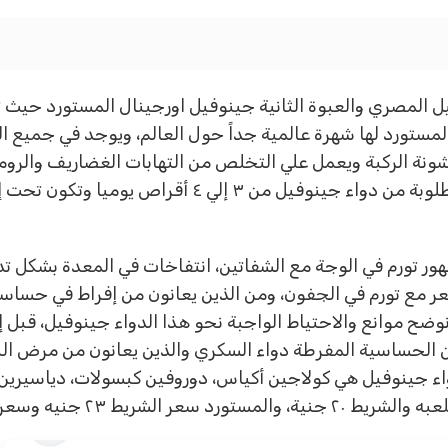
يل المصري والعبوة الثانية جينوفيل اورجينال المستورد حيث
ء المستورد لها شهرة عالمية جداً حول العالم، ويوجد في جميع 
ونة الركبة ويعمل علي التخلص من التهابات الغضاريف والرومات
والعملية بشكل طبيعي، وحيث تكون الجرعة المطلوبة من دواء
 ظهور تورم في الوجة مع الشفاتين، انتفاخات في المعدة بشكل ت
ر مع تورم في الجفون، ومن الذين يعانون من إفراط في حساس
نوضح موانع والاحتياط الواجبة نحو هذا الدواء جينوفيل، قبل 
ن الحساسية المفرطة دواء السكري والذين يعانون من مرض ال
دواء جينوفيل هي كولاجين أكياس، دوروفين كبسولات، دياسيرين