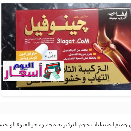
يز ٥٠ مجم وسعر العبوة الواحده ١٥ ريال سعودي.