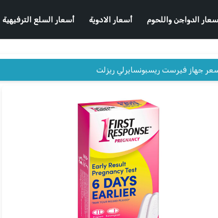
سعار الدواجن واللحوم
أسعار الادوية
أسعار السلع الترفيهية
عر جهاز فيرست ريسبونسايرلي ريزلت