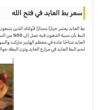
سعر بط العابد في فتح الله
بط العابد يعتبر خيارًا ممتازًا لأولئك الذين يتب
البط بأن نسب
العابد متاحًا عادة في معظم الهايبر ماركت والسو
لحم البط العابد في مزارع العابد وتزن البطة حوالي 2.8 إلى 3 كيلو جرامات بسعر 345 ج