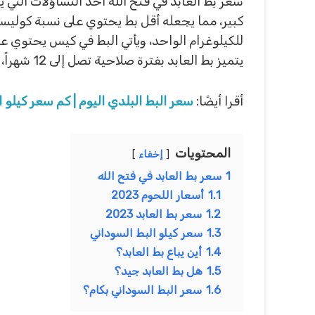
سعر بط العابد في فتح الله أحد التساؤلات التي
كبير، مما يجعله أقل بط يحتوي على نسبة كوليستر
للكيلوغرام الواحد، ويأتي البط في كيس يحتوي عل
يتميز بط العابد بفترة صلاحية تصل إلى 12 شهراً، مما يوفر مرونة واستدامة للتخزين.
أقرا أيضًا:
سعر البط البلدي اليوم | كم سعر كيلو ا
المحتويات
إخفاء
1
سعر بط العابد في فتح الله
1.1
أسعار اللحوم 2023
1.2
سعر بط العابد 2023
1.3
سعر كيلو البط السوداني
1.4
أين يباع بط العابد؟
1.5
هل بط العابد جيد؟
1.6
سعر البط السوداني بكام؟