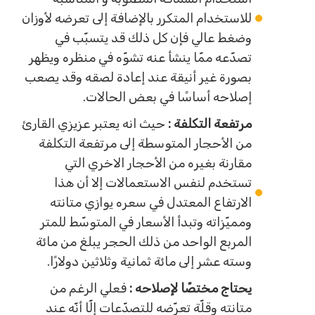
للاستخدام المتكرر بالإضافة إلى تعرضه لأوزان
وضغط عالي فإن كل ذلك قد يتسبّب في
تصدّعه ممّا ينشأ عنه تشوّه في منظره ويظهر
بصورة غير أنيقة عند إعادة لصقه وقد يصعب
إصلاحه أساسًا في بعض الحالات.
مرتفعة التكلفة :
حيث انه يعتبر عزيزي القارئ
من الأحجار المتوسطة إلى مرتفعة التكلفة
مقارنة بغيره من الأحجار الاخري التي
تستخدم لنفس الاستعمالات إلا أن هذا
الارتفاع المعتدل في سعره يوازي متانته
ومميّزاته وتبدأ الأسعار في المتوسّط للمتر
المربع الواحد من ذلك الحجر يبلغ من مائة
وسته عشر إلى مائة ثمانية وثلاثين دولارًا.
يحتاج مختصًا لإصلاحه :
فعلي الرغم من
متانته وقلّة تعرّضه للتصدّعات إلّا أنّه عند