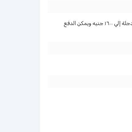
تصل رسوم نادي وادي دجله للفرد الواحد وتجديد العضويه بحولي١٥٠٠ جينه الرسوم ١٥٠ وأرتفاع إشترك وادي دجلة إلي ١٦٠٠ جنيه ويمكن الدفع