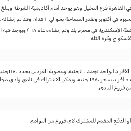
ة فرع النخيل وهو يوجد أمام أكاديمية الشرطة ويبلغ مساحة ٢٦ فدان وهو مسا
در المساحة بحوالي ١٠ فدان وقد تم إنشائه عام ٢٠١٠.
ويوجد لنادي وادي دجله فروع في محافظة
أسكواج وكرة الثلة.
وعضوية ٤ أفراد تجدد ١٦٦٥جنيه، وتجدد عضوية ٥ أفراد بسعر ١٩٨٠ جنيه، ويمكن 
 فروع النادي.
و الدفع المقدم للمشترك لاي فروع من النوادي.