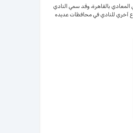
دي وادي دجله الرياضي لديه فروع كثيرة وهو من أقدم النوادي الرياضية التي تم تأسيسها عام ٢٠٠٣ في المعادي بالقاهرة، وقد سمي النادي
روع آخري للنادي في محافظات عديده