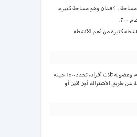
حة كبيره.
 الإسكندرية في محرم بك وتم إنشاءه عام ٢٠١٨ ويوجد فيه انشطه كثيرة من أهم الأنشطة
ارتفع أسعار نادي دجلة بنسبة ١٥% حيث عضوية الأفراد الواحد تجدد ٢٠٠جنيه، وعضوية الفردين يجدد ١١٧٠جنيه، وعضوية ثلاث أفراد، تجدد١٥٠٠ جينه
الاشتراك في نادي وادي دجلة عن طريق الاشتراك أون لاين أو