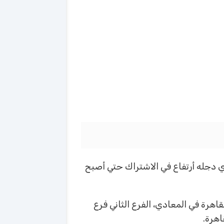
بح لديه ١٤ فرع وقد شهد أعضاء نادي وادي دجله أرتفاع في الاشتراك حتي أصبح
دي دجله ويبلع مساحته نادي وادي دجله ٣١ فدان وهو في القاهرة في المعادي، الفرع الثاني فرع
اهرة.