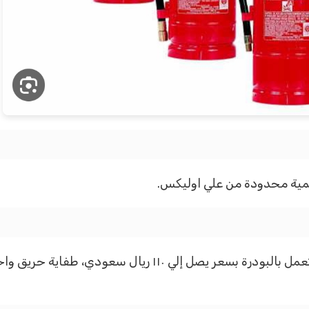
مية محدودة من علي اوليكس.
يوجد طفاية حريق وزن ٦ كيلو متنقلة لأي مكان تعمل بالبودرة بس