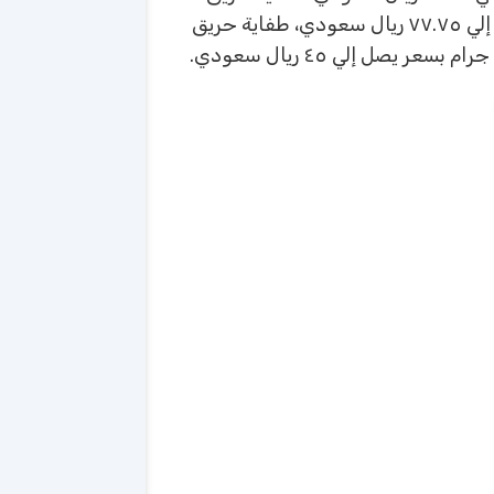
لونة أسود يونيفرسالبسعر يصل إلي ١٩.٩١ ريال سعودي، سعر طفاية حريق امريكي سريعة ماكس برو بسعر يصل إلي ٧٧.٧٥ ريال سعودي، طفاية حريق