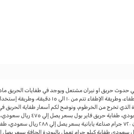
 حدوث حريق او نيران مشتعل ويوجد في طفايات الحريق مادة ت
للأشتعال، ومزودة بخرطوم طويل للتحكم في الإطفاء، وطريق
ريال سعودي، طفاية حريق بسعر ٨٨.٩٧ ر
بسعر يصل إلي ٣٠ ريال سعودي، طفاية حريق وزن ٧٢٠ 