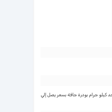
عر يصل إلي ١١٠ ريال سعودي، طفاية حريق واحد كيلو جرام بودرة جافة بسعر يصل إلي