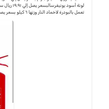
تعمل بالبودرة لاخماد النار وزنها ٦ كيلو بسعر يصل إلي ٨٠ ريال سعودي، طفاية حريق صغير للسيارات واحد كيلو جرام بسعر يصل إلي ٤٥ ريال سعودي.