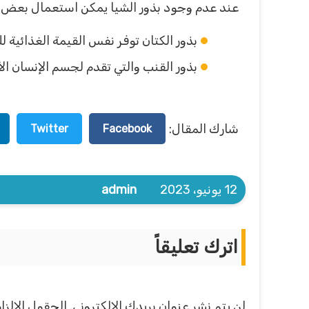
عند عدم وجود بذور الشيا يمكن استعمال بعض الب
بذور الكتان توفر نفس القيمة الغذائية لل
بذور القنب والتي تقدم لجسم الإنسان الأوميجا ٣والتي هي غنية به وتعمل على إعطاء الجسم نفس ف
شارك المقال:
Twitter
Facebook
12 يونيو، 2023
admin
اترك تعليقاً
لن يتم نشر عنوان بريدك الإلكتروني.
الحقول الإلزام