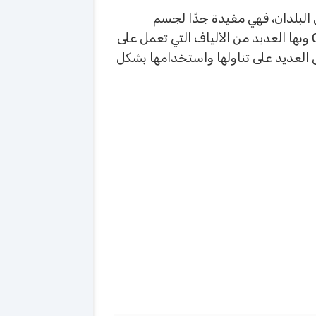
البلدان، فهي مفيدة جدًا لجسم
الإنسان، وتضم العديد من العناصر مثل الفوسفور والكالسيوم والماغنسيوم وفيتامين A وتحتوي على Omega 3 وبها العديد من الألياف التي تعمل على
 العديد على تناولها واستخدامها بشكل